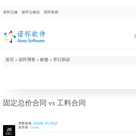
诺怀云修
诺怀云物业
诺怀电商
首页
»
诺怀博客
»
标签 » 开口协议
诺怀汽修系统
面向汽车修理厂、修理厂连锁店、4S店售后
门，涉及售后维修、配件进销存、客户关系
管理等。
固定总价合同 vs 工料合同
博客标签:
总价格
开口协议
诺怀物业管理
发布者:
Caven
20
集物业管理、合同管理、仓库管理、OA系
DEC