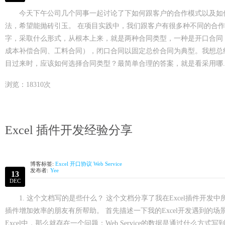
入云平台、在线支付等先进技术手段，致力
造为新型物业公司
今天下午公司几个同事一起讨论了下如何跟客户的合作模式以及如
法，希望能抛砖引玉。 在项目实践中，我们跟客户有很多种不同的合
字，采取什么形式，从根本上来，就是两种合同类型，一种是开口合同
成本补偿合同、工料合同），闭口合同以固定总价合同为典型。我想总
目过来时，应该如何选择合同类型？最简单合理的答案，就是看采用哪....
浏览：18310次
Excel 插件开发经验分享
博客标签:
Excel
开口协议
Web Service
发布者:
Yee
13
DEC
1. 这个文档写的是些什么？ 这个文档分享了我在Excel插件开发
插件增加效率的朋友有所帮助。 首先描述一下我的Excel开发遇到的场景: 
Excel中，那么就存在一个问题：Web Service的数据是通过什么方式写到