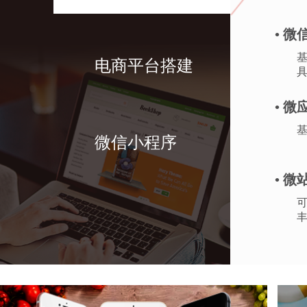
• 
基
电商平台搭建
• 微
微信小程序
• 微