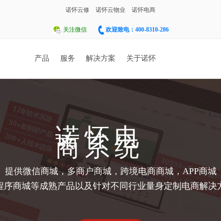
诺怀云修
诺怀云物业
诺怀电商
关注微信
欢迎致电：400-8310-286
产品
服务
解决方案
关于诺怀
人才招聘
联系我们
诺怀汽修系统
诺怀电
面向汽车修理厂、修理厂连锁店、4S店售后
商系统
门，涉及售后维修、配件进销存、客户关系
管理等。
提供微信商城，多商户商城，跨境电商商城，APP商城
程序商城等成熟产品以及针对不同行业量身定制电商解决
诺怀物业管理
集物业管理、合同管理、仓库管理、OA系