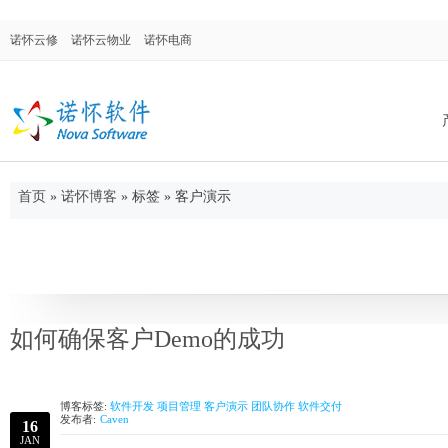
诺怀云修
诺怀云物业
诺怀电商
首页
»
诺怀博客
»
标签 » 客户演示
诺怀汽修系统
面向汽车修理厂、修理厂连锁店、4S店售后
门，涉及售后维修、配件进销存、客户关系
管理等。
如何确保客户Demo的成功
博客标签:
软件开发
项目管理
客户演示
团队协作
软件交付
诺怀物业管理
发布者:
Caven
16
集物业管理、合同管理、仓库管理、OA系
JAN