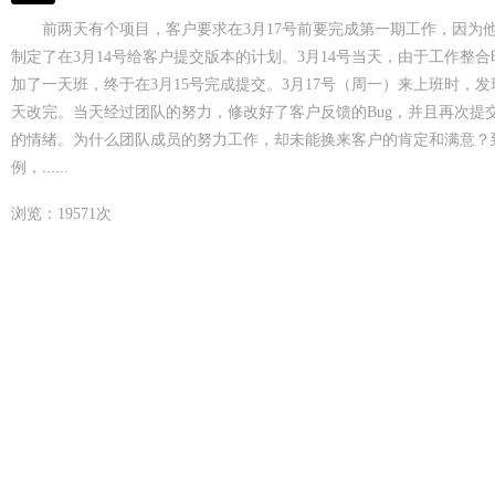
入云平台、在线支付等先进技术手段，致力
造为新型物业公司
前两天有个项目，客户要求在3月17号前要完成第一期工作，因为他在3
制定了在3月14号给客户提交版本的计划。3月14号当天，由于工作整
加了一天班，终于在3月15号完成提交。3月17号（周一）来上班时，
天改完。当天经过团队的努力，修改好了客户反馈的Bug，并且再次
的情绪。为什么团队成员的努力工作，却未能换来客户的肯定和满意？
例，......
浏览：19571次