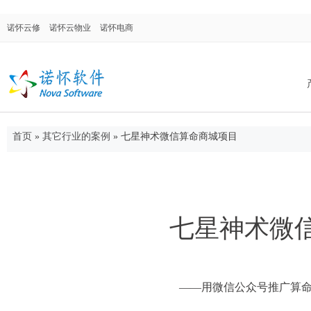
诺怀云修
诺怀云物业
诺怀电商
首页
»
其它行业的案例
»
七星神术微信算命商城项目
诺怀汽修系统
面向汽车修理厂、修理厂连锁店、4S店售后
门，涉及售后维修、配件进销存、客户关系
管理等。
七星神术微
诺怀物业管理
——用微信公众号推广算命
集物业管理、合同管理、仓库管理、OA系